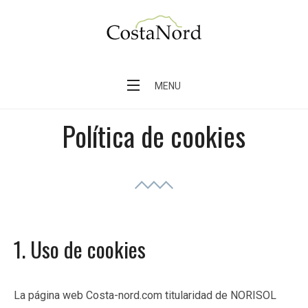
Skip
to
content
Costa Nord – Finca a 2km del pueblo de
Sóller
MENU
Política de cookies
1. Uso de cookies
La página web Costa-nord.com titularidad de NORISOL